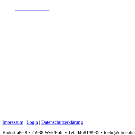
Wichtig: Wenn Ihr das Auto mit auf die Insel nehmen wol
über
www.faehre.de
oder per Telefon: 01805-080140).
Mit der Bahn :
Wenn Ihr von südlich von Hamburg kommt gibt es - vor allem i
IC´s und EC´s der DB) über Niebüll.
Mit dem Flugzeug:
Im Sommer kann man von Hamburg und Westerland nach Föhr fl
Flugplatz Wyk Tel.: 04681 / 5504 und im Internet unter Flugpla
Einige nutzen mittlerweile die Anreise per Flugzeug über Sylt. A
dem Flugzeug direkt nach Wyk oder man wählt den Weg mit der
Impressum
|
Login
|
Datenschutzerklärung
Badestraße 8 • 25938 Wyk/Föhr • Tel. 04681/8935 • foehr@ulmenhu