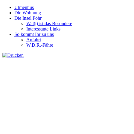
Ulmenhus
Die Wohnung
Die Insel Föhr
Wat(t) ist das Besondere
Interessante Links
So kommt Ihr zu uns
Anfahrt
W.D.R.-Fähre
Anfahrt
Mit dem Auto :
Wenn Ihr südlich von Hamburg kommt könnt Ihr über Hamburg a
Niebüll bis nach Dagebüll.
Die landschaftlich reizvollere Strecke ist die an der Westküste
Richtung Inseln Föhr und Amrum nach Dagebüll. Kurz vor Dagebü